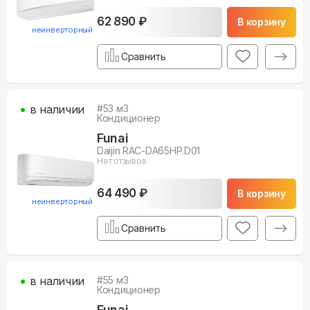
62 890 ₽
В корзину
неинверторный
Сравнить
в наличии
#
53
м3
Кондиционер
Funai
Daijin RAC-DA65HP.D01
Нет отзывов
64 490 ₽
В корзину
неинверторный
Сравнить
в наличии
#
55
м3
Кондиционер
Funai