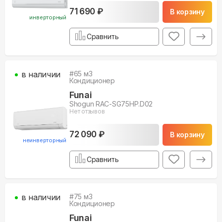
71 690 ₽
В корзину
инверторный
Сравнить
в наличии
#
65
м3
Кондиционер
Funai
Shogun RAC-SG75HP.D02
Нет отзывов
72 090 ₽
В корзину
неинверторный
Сравнить
в наличии
#
75
м3
Кондиционер
Funai