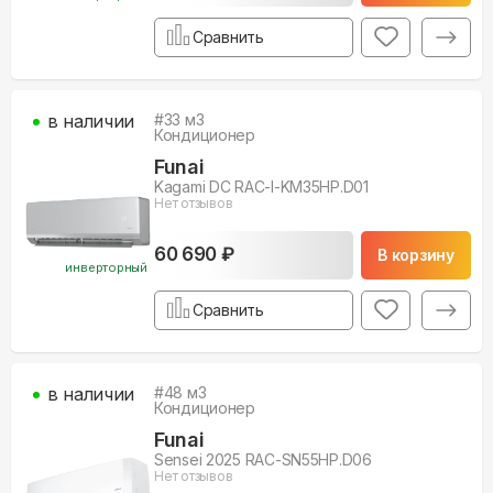
Сравнить
в наличии
#
33
м3
Кондиционер
Funai
Kagami DC RAC-I-KM35HP.D01
Нет отзывов
60 690 ₽
В корзину
инверторный
Сравнить
в наличии
#
48
м3
Кондиционер
Funai
Sensei 2025 RAC-SN55HP.D06
Нет отзывов