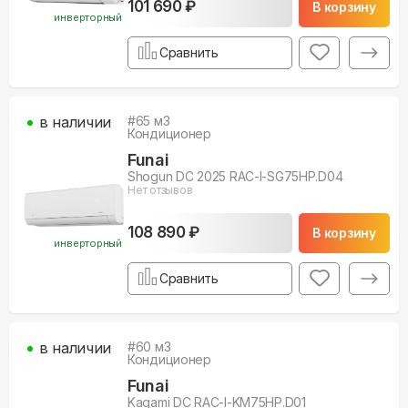
101 690 ₽
В корзину
инверторный
Сравнить
в наличии
#
65
м3
Кондиционер
Funai
Shogun DC 2025 RAC-I-SG75HP.D04
Нет отзывов
108 890 ₽
В корзину
инверторный
Сравнить
в наличии
#
60
м3
Кондиционер
Funai
Kagami DC RAC-I-KM75HP.D01