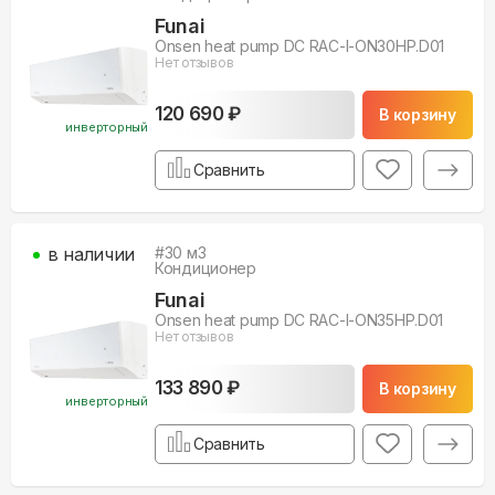
Funai
Onsen heat pump DC RAC-I-ON30HP.D01
Нет отзывов
120 690 ₽
В корзину
инверторный
Сравнить
в наличии
#
30
м3
Кондиционер
Funai
Onsen heat pump DC RAC-I-ON35HP.D01
Нет отзывов
133 890 ₽
В корзину
инверторный
Сравнить