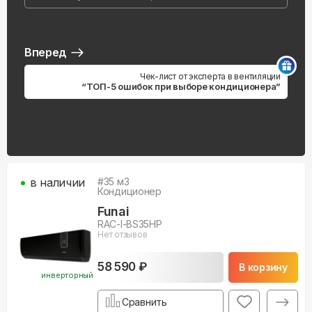
Вперед
Чек-лист от эксперта в вентиляции
“ТОП-5 ошибок при выборе кондиционера”
в наличии
#
35
м3
Кондиционер
Funai
RAC-I-BS35HP
Нет отзывов
58 590 ₽
В корзину
инверторный
Сравнить