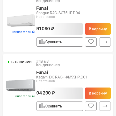
Кондиционер
Funai
Shogun RAC-SG75HP.D04
Нет отзывов
91 090 ₽
В корзину
неинверторный
Сравнить
в наличии
#
48
м3
Кондиционер
Funai
Kagami DC RAC-I-KM55HP.D01
Нет отзывов
94 290 ₽
В корзину
инверторный
Сравнить