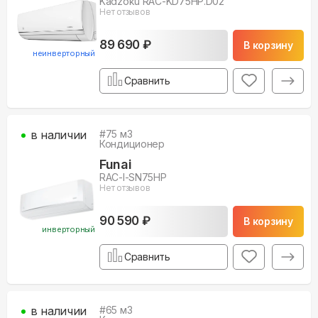
Kadzoku RAC-KD75HP.D02
Нет отзывов
89 690 ₽
В корзину
неинверторный
Сравнить
в наличии
#
75
м3
Кондиционер
Funai
RAC-I-SN75HP
Нет отзывов
90 590 ₽
В корзину
инверторный
Сравнить
в наличии
#
65
м3