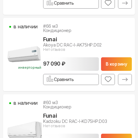
Сравнить
в наличии
#
66
м3
Кондиционер
Funai
Akoya DC RAC-I-AK75HP.D02
Нет отзывов
97 090 ₽
В корзину
инверторный
Сравнить
в наличии
#
60
м3
Кондиционер
Funai
Kadzoku DC RAC-I-KD75HP.D03
Нет отзывов