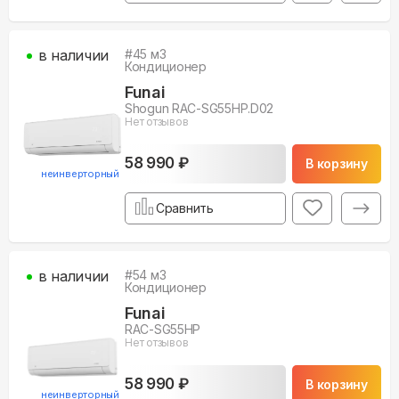
в наличии
#
45
м3
Кондиционер
Funai
Shogun RAC-SG55HP.D02
Нет отзывов
58 990 ₽
В корзину
неинверторный
Сравнить
в наличии
#
54
м3
Кондиционер
Funai
RAC-SG55HP
Нет отзывов
58 990 ₽
В корзину
неинверторный