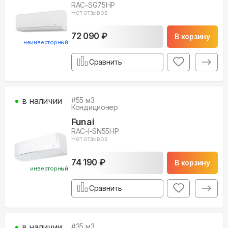
RAC-SG75HP
Нет отзывов
72 090 ₽
В корзину
неинверторный
Сравнить
в наличии
#
55
м3
Кондиционер
Funai
RAC-I-SN55HP
Нет отзывов
74 190 ₽
В корзину
инверторный
Сравнить
в наличии
#
35
м3