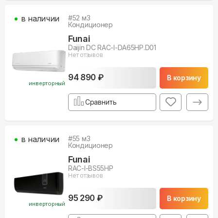
в наличии
#
52
м3
Кондиционер
Funai
Daijin DC RAC-I-DA65HP.D01
Нет отзывов
94 890 ₽
В корзину
инверторный
Сравнить
в наличии
#
55
м3
Кондиционер
Funai
RAC-I-BS55HP
Нет отзывов
95 290 ₽
В корзину
инверторный