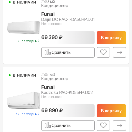
в наличии
#
40
м3
Кондиционер
Funai
Daijin DC RAC-I-DA50HP.D01
Нет отзывов
69 390 ₽
В корзину
инверторный
Сравнить
в наличии
#
45
м3
Кондиционер
Funai
Kadzoku RAC-KD55HP.D02
Нет отзывов
69 890 ₽
В корзину
неинверторный
Сравнить