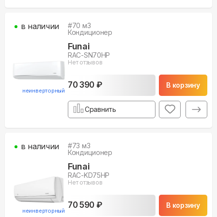
в наличии
#
70
м3
Кондиционер
Funai
RAC-SN70HP
Нет отзывов
70 390 ₽
В корзину
неинверторный
Сравнить
в наличии
#
73
м3
Кондиционер
Funai
RAC-KD75HP
Нет отзывов
70 590 ₽
В корзину
неинверторный