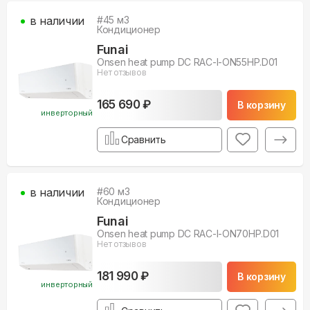
в наличии
#
45
м3
Кондиционер
Funai
Onsen heat pump DC RAC-I-ON55HP.D01
Нет отзывов
165 690 ₽
В корзину
инверторный
Сравнить
в наличии
#
60
м3
Кондиционер
Funai
Onsen heat pump DC RAC-I-ON70HP.D01
Нет отзывов
181 990 ₽
В корзину
инверторный