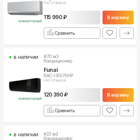
Нет отзывов
115 990 ₽
В корзину
инверторный
Сравнить
в наличии
#
70
м3
Кондиционер
Funai
RAC-I-BS70HP
Нет отзывов
120 390 ₽
В корзину
инверторный
Сравнить
в наличии
#
23
м3
Кондиционер