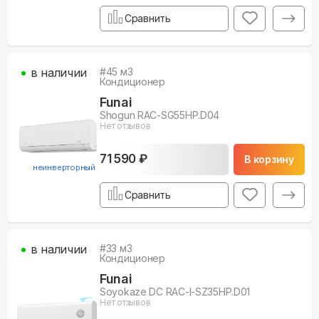
Сравнить
в наличии
#
45
м3
Кондиционер
Funai
Shogun RAC-SG55HP.D04
Нет отзывов
71 590 ₽
В корзину
неинверторный
Сравнить
в наличии
#
33
м3
Кондиционер
Funai
Soyokaze DC RAC-I-SZ35HP.D01
Нет отзывов