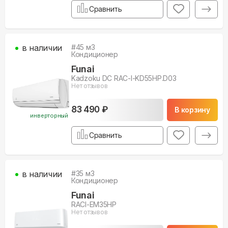
Сравнить
в наличии
#
45
м3
Кондиционер
Funai
Kadzoku DC RAC-I-KD55HP.D03
Нет отзывов
83 490 ₽
В корзину
инверторный
Сравнить
в наличии
#
35
м3
Кондиционер
Funai
RACI-EM35HP
Нет отзывов