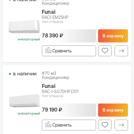
Кондиционер
Funai
RACI-EM25HP
Нет отзывов
78 390 ₽
В корзину
инверторный
Сравнить
в наличии
#
70
м3
Кондиционер
Funai
RAC-I-SG70HP.D01
Нет отзывов
79 190 ₽
В корзину
инверторный
Сравнить