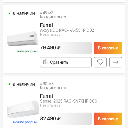
в наличии
#
45
м3
Кондиционер
Funai
Akoya DC RAC-I-AK55HP.D02
Нет отзывов
79 490 ₽
В корзину
инверторный
Сравнить
в наличии
#
60
м3
Кондиционер
Funai
Sensei 2025 RAC-SN70HP.D06
Нет отзывов
82 490 ₽
В корзину
неинверторный