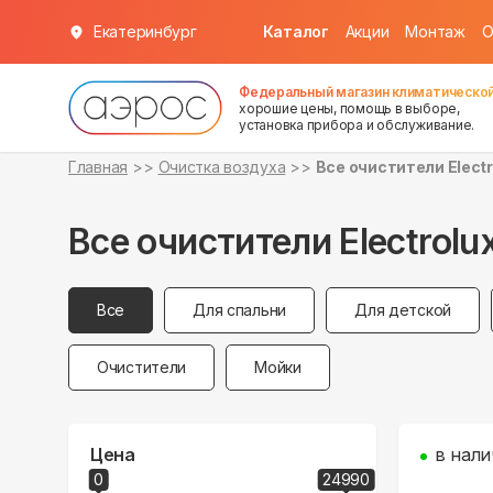
Екатеринбург
Каталог
Акции
Монтаж
О
Федеральный магазин климатической
хорошие цены, помощь в выборе,
установка прибора и обслуживание.
Главная
Очистка воздуха
Все очистители Electr
Все очистители Electrolu
Все
Для спальни
Для детской
Очистители
Мойки
Цена
в нали
0
24990