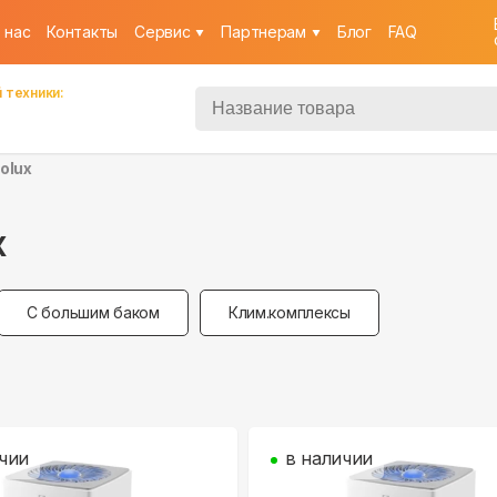
 нас
Контакты
Cервис
Партнерам
Блог
FAQ
 техники:
olux
x
С большим баком
Клим.комплексы
чии
в наличии