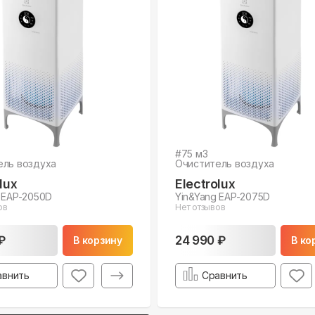
#
75
м3
ель воздуха
Очиститель воздуха
lux
Electrolux
 EAP-2050D
Yin&Yang EAP-2075D
ов
Нет отзывов
₽
24 990 ₽
В корзину
В ко
авнить
Сравнить