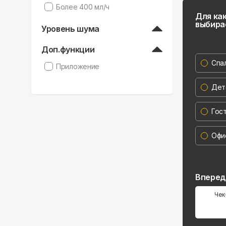
Более 400 мл/ч
Для ка
выбира
Уровень шума
Доп.функции
Спа
Приложение
Дет
Гос
Офи
Впере
Чек