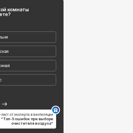
кой комнаты
ете?
льня
ская
тиная
с
д
-лист от эксперта в вентиляции
“Топ-5 ошибок при выборе
очистителя воздуха”