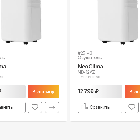
#
25
м3
ль
Осушитель
ima
NeoClima
ND-12AZ
ов
Нет отзывов
₽
12 799 ₽
В корзину
В ко
авнить
Сравнить