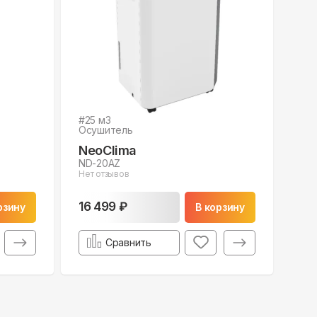
#
25
м3
Осушитель
NeoClima
ND-20AZ
Нет отзывов
16 499 ₽
рзину
В корзину
Сравнить