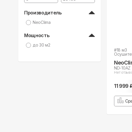
Производитель
NeoClima
Мощность
до 30 м2
#
18
м3
Осушите
NeoCl
ND-10AZ
Нет отзыв
11 999 
Ср