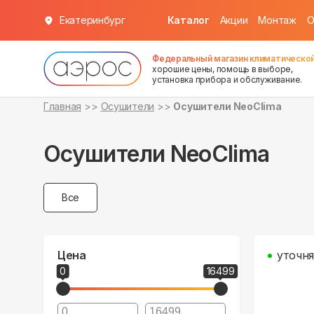
Екатеринбург
Каталог
Акции
Монтаж
О
Федеральный магазин климатической
хорошие цены, помощь в выборе,
установка прибора и обслуживание.
Главная
Осушители
Осушители NeoClima
Осушители NeoClima
Все
Цена
уточня
0
16499