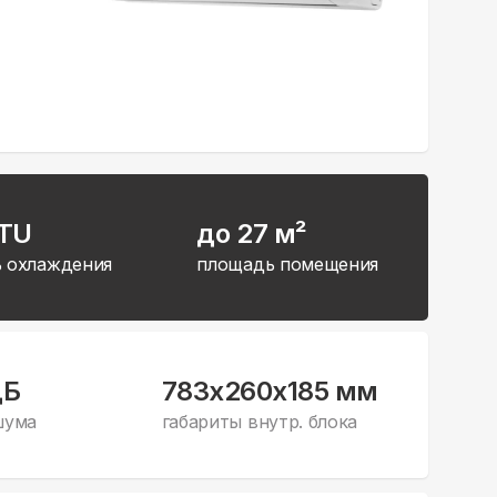
BTU
до 27 м²
 охлаждения
площадь помещения
дБ
783x260x185 мм
шума
габариты внутр. блока