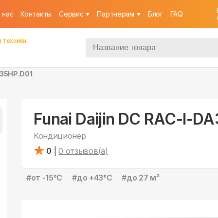
 нас
Контакты
Cервис
Партнерам
Блог
FAQ
 техники:
A35HP.D01
Funai Daijin DC RAC-I-D
Кондиционер
0
|
0
отзывов(а)
#
от -15°С
#
до +43°С
#
до 27 м²