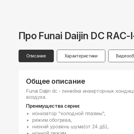
Про
Funai
Daijin DC RAC
Описание
Характеристики
Видеооб
Общее описание
Funai Daijin dc - линейка инверторных конди
воздуха.
Преимущества серии:
ионизатор "холодной плазмы",
режим обогрева,
низкий уровень шума(от 24 дБ),
ночной режим,