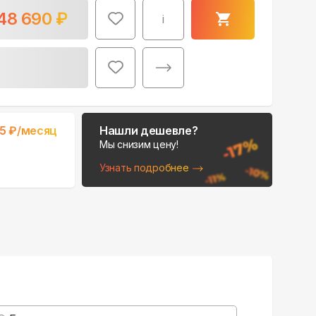
48 690
₽
i
Поможем выбрать
15
₽/месяц
Нашли дешевле?
место для монтажа:
Мы снизим цену!
В Telegram
Узнать подробнее
В WhatsApp