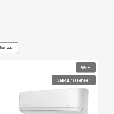
Монтаж
Wi-Fi
Завод "Hisense"