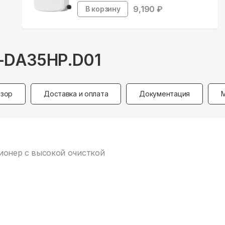
9,190
₽
В корзину
-I-DA35HP.D01
зор
Доставка и оплата
Документация
ционер с высокой очисткой