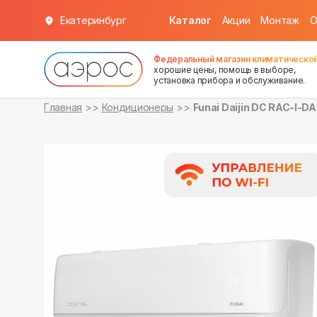
Екатеринбург
Каталог
Акции
Монтаж
О
в наличии
в наличии
Федеральный магазин климатической
хорошие цены, помощь в выборе,
установка прибора и обслуживание.
Главная
Кондиционеры
Funai Daijin DC RAC-I-D