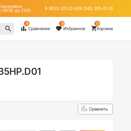
Ежедневно
8 (800) 301-22-62
8 (343) 305-01-23
c 09:00 до 21:00
0
0
0
Сравнение
Избранное
Корзина
A35HP.D01
Сравнить