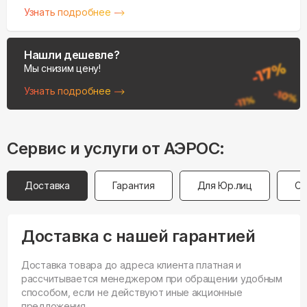
Узнать подробнее
Нашли дешевле?
Мы снизим цену!
Узнать подробнее
Сервис и услуги от АЭРОС:
Доставка
Гарантия
Для Юр.лиц
Оп
Доставка с нашей гарантией
Доставка товара до адреса клиента платная и
рассчитывается менеджером при обращении удобным
способом, если не действуют иные акционные
предложения.