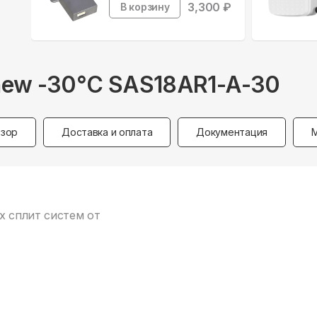
3,300
₽
В корзину
new -30°С SAS18AR1-A-30
зор
Доставка и оплата
Документация
х сплит систем от