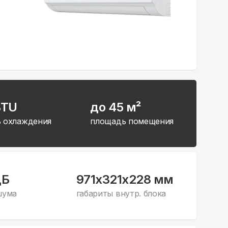
BTU
до 45 м²
 охлаждения
площадь помещения
дБ
971x321x228 мм
шума
габариты внутр. блока