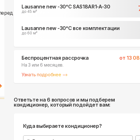
Lausanne new -30°С SAS18AR1-A-30
до 45 м²
Lausanne new -30°С все комплектации
до 60 м²
Беспроцентная рассрочка
от
13 0
На 3 или 6 месяцев.
Узнать подробнее
Ответьте на 6 вопросов и мы подберем
кондиционер, который подойдет вам:
Куда выбираете кондиционер?