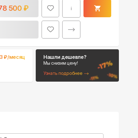
78 500
₽
i
Поможем выбрать
83
₽/месяц
Нашли дешевле?
место для монтажа:
Мы снизим цену!
В Telegram
Узнать подробнее
В WhatsApp