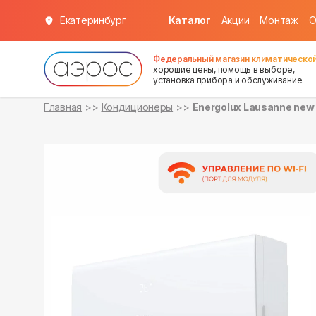
Екатеринбург
Каталог
Акции
Монтаж
О
в наличии
в наличии
Федеральный магазин климатической
хорошие цены, помощь в выборе,
установка прибора и обслуживание.
Главная
Кондиционеры
Energolux Lausanne ne