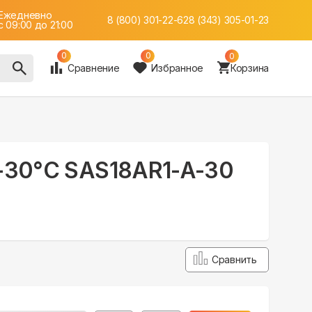
Ежедневно
8 (800) 301-22-62
8 (343) 305-01-23
c 09:00 до 21:00
0
0
0
Сравнение
Избранное
Корзина
 -30°С SAS18AR1-A-30
Сравнить