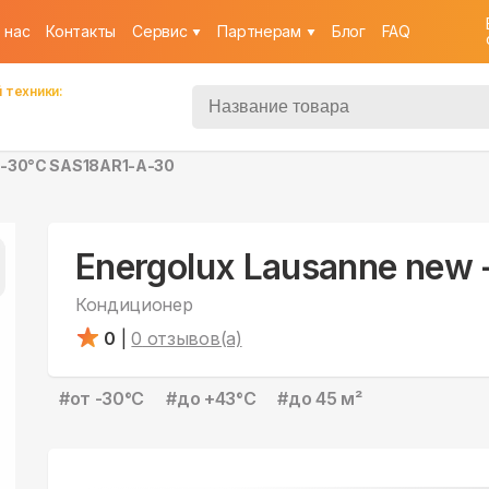
 нас
Контакты
Cервис
Партнерам
Блог
FAQ
 техники:
w -30°С SAS18AR1-A-30
Energolux Lausanne new
Кондиционер
0
|
0
отзывов(а)
#
от -30°С
#
до +43°С
#
до 45 м²