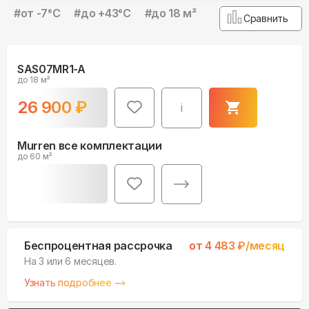
#
от -7°С
#
до +43°С
#
до 18 м²
Сравнить
SAS07MR1-A
до 18 м²
26 900
₽
i
Murren все комплектации
до 60 м²
Беспроцентная рассрочка
от
4 483
₽/месяц
На 3 или 6 месяцев.
Узнать подробнее