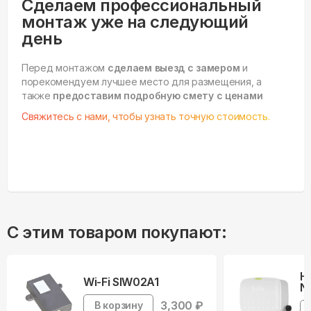
Сделаем профессиональный
монтаж уже на следующий
день
Перед монтажом
сделаем выезд с замером
и
порекомендуем лучшее место для размещения, а
также
предоставим подробную смету с ценами
Свяжитесь с нами, чтобы узнать точную стоимость.
С этим товаром покупают:
Н
Wi-Fi SIW02A1
Ne
3,300
₽
В корзину