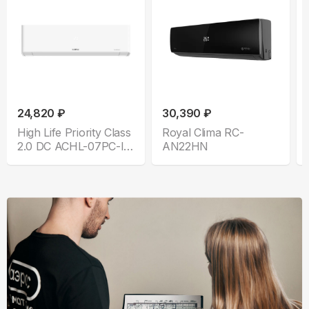
24,820 ₽
30,390 ₽
High Life Priority Class
Royal Clima RC-
2.0 DC ACHL-07PС-I-
AN22HN
CHDV03S