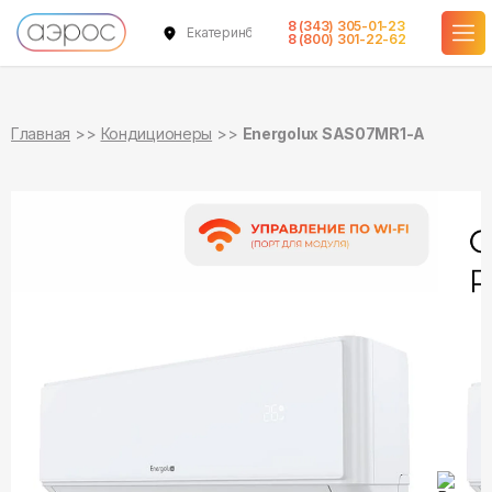
8 (343) 305-01-23
Екатеринбург
в наличии
в наличии
8 (800) 301-22-62
Главная
Кондиционеры
Energolux SAS07MR1-A