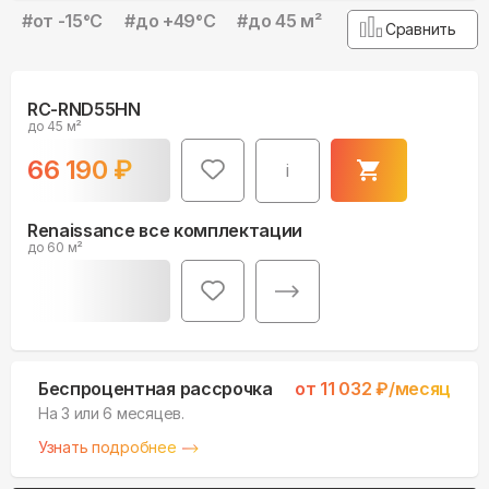
#
от -15°С
#
до +49°С
#
до 45 м²
Сравнить
RC-RND55HN
до 45 м²
66 190
₽
i
Renaissance все комплектации
до 60 м²
Беспроцентная рассрочка
от
11 032
₽/месяц
На 3 или 6 месяцев.
Узнать подробнее