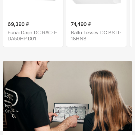
69,390 ₽
74,490 ₽
Funai Daijin DC RAC-I-
Ballu Tessey DC BSTI-
DA50HP.D01
18HN8