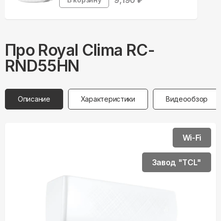
9,190
₽
Про
Royal Clima
RC-
RND55HN
Описание
Характеристики
Видеообзор
Wi-Fi
Завод "TCL"