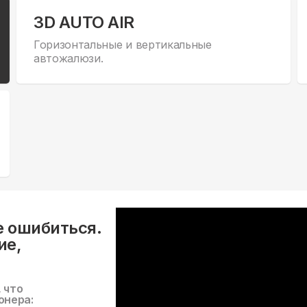
3D AUTO AIR
Горизонтальные и вертикальные
автожалюзи.
е ошибиться.
ие,
, что
онера: