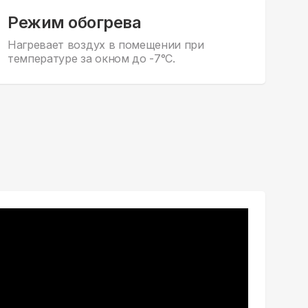
Режим обогрева
Нагревает воздух в помещении при
температуре за окном до -7°С.