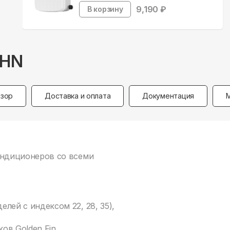
9,190
₽
В корзину
8HN
зор
Доставка и оплата
Документация
кондиционеров со всеми
делей с индексом 22, 28, 35),
в Golden Fin,