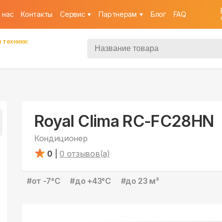
 нас
Контакты
Cервис
Партнерам
Блог
FAQ
 техники:
Royal Clima RC-FC28HN
Кондиционер
0
|
0
отзывов(а)
#
от -7°С
#
до +43°С
#
до 23 м²