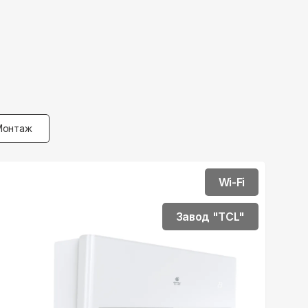
Монтаж
Wi-Fi
Завод "TCL"