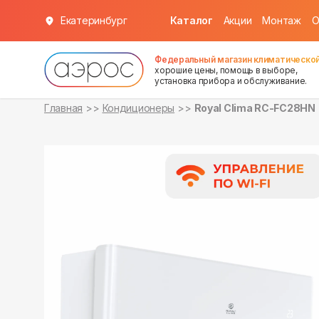
Екатеринбург
Каталог
Акции
Монтаж
О
в наличии
в наличии
Федеральный магазин климатической
хорошие цены, помощь в выборе,
установка прибора и обслуживание.
Главная
Кондиционеры
Royal Clima RC-FC28HN