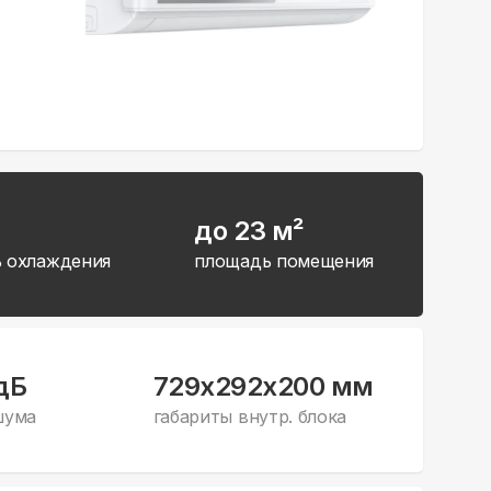
до 23 м²
 охлаждения
площадь помещения
дБ
729x292x200 мм
шума
габариты внутр. блока