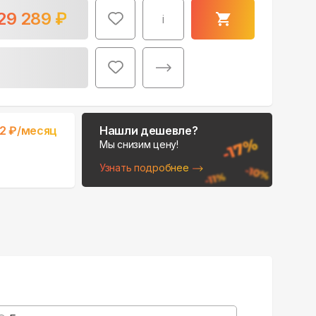
29 289
₽
i
Поможем выбрать
2
₽/месяц
Нашли дешевле?
место для монтажа:
Мы снизим цену!
В Telegram
Узнать подробнее
В WhatsApp