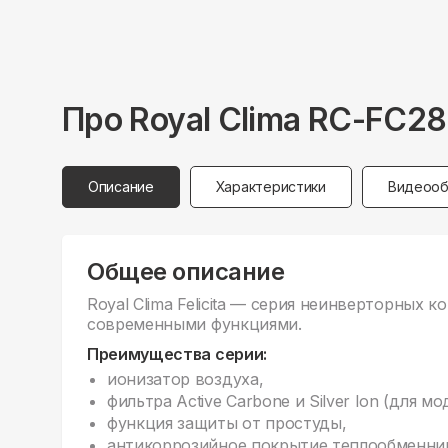
Про
Royal Clima
RC-FC2
Описание
Характеристики
Видеооб
Общее описание
Royal Clima Felicita — серия неинверторных 
современными функциями.
Преимущества серии:
ионизатор воздуха,
фильтра Active Carbone и Silver Ion (для мо
функция защиты от простуды,
антикоррозийное покрытие теплообменнико