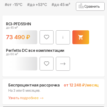
#
от -15°С
#
до +53°С
#
до 45 м²
Сравнить
RCI-PFD55HN
до 45 м²
73 490
₽
i
Perfetto DC все комплектации
до 60 м²
Беспроцентная рассрочка
от
12 248
₽/месяц
На 3 или 6 месяцев.
Узнать подробнее