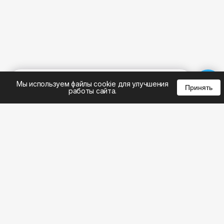
%
0
0
0
Мы используем файлы cookie для улучшения
Принять
работы сайта.
8 (343) 305-01-23
8 (800) 301-22-62
WhatsApp: 8 (999) 833-22-62
info@aeros.su