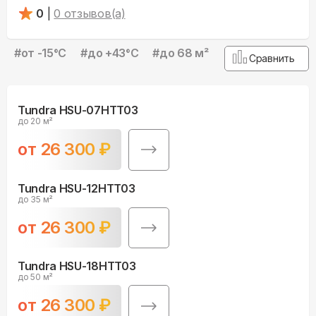
0
|
0
отзывов(а)
#
от -15°С
#
до +43°С
#
до 68 м²
Сравнить
Tundra HSU-07HTT03
до 20 м²
от
26 300
₽
Tundra HSU-12HTT03
до 35 м²
от
26 300
₽
Tundra HSU-18HTT03
до 50 м²
от
26 300
₽