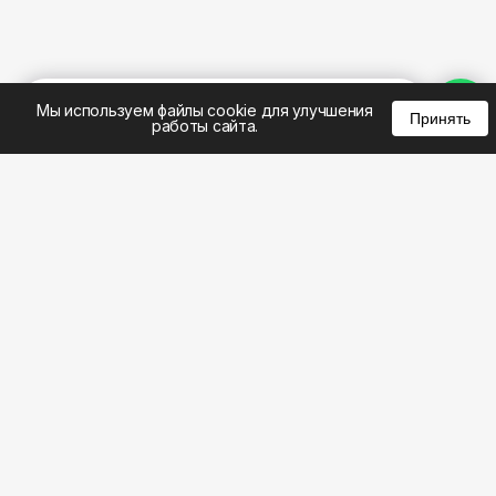
%
0
0
0
Мы используем файлы cookie для улучшения
Принять
работы сайта.
8 (343) 305-01-23
8 (800) 301-22-62
WhatsApp: 8 (999) 833-22-62
info@aeros.su
Политика конфиденциальности
Честные обзоры на климатическую технику: