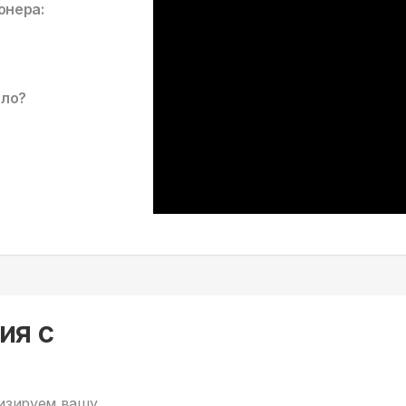
онера:
ало?
ия с
изируем вашу