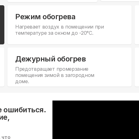
Режим обогрева
Нагревает воздух в помещении при
температуре за окном до -20°С.
Дежурный обогрев
Предотвращает промерзание
помещения зимой в загородном
доме.
е ошибиться.
ие,
, что