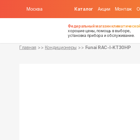
Москва
Каталог
Акции
Монтаж
О
в наличии
в наличии
Федеральный магазин климатической
хорошие цены, помощь в выборе,
установка прибора и обслуживание.
Главная
Кондиционеры
Funai RAC-I-KT30HP