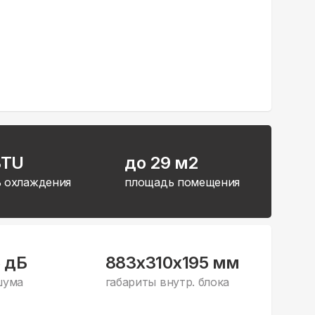
BTU
до 29 м2
 охлаждения
площадь помещения
5 дБ
883x310x195 мм
шума
габариты внутр. блока