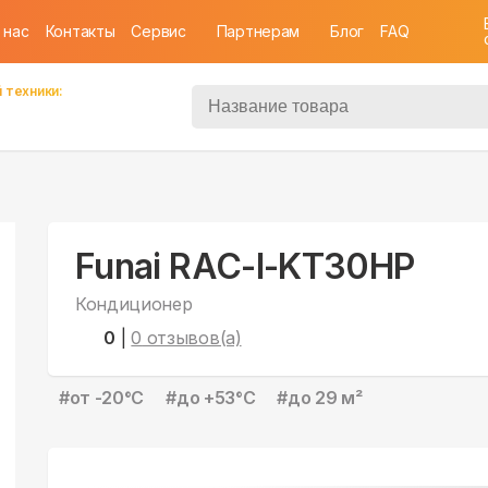
 нас
Контакты
Cервис
Партнерам
Блог
FAQ
 техники:
Funai RAC-I-KT30HP
Кондиционер
0
|
0
отзывов(а)
#
от -20°С
#
до +53°С
#
до 29 м²