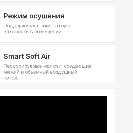
Режим осушения
Поддерживает комфортную
влажность в помещении.
Smart Soft Air
Перфорируемые жалюзи, создающие
мягкий и объемный воздушный
поток.