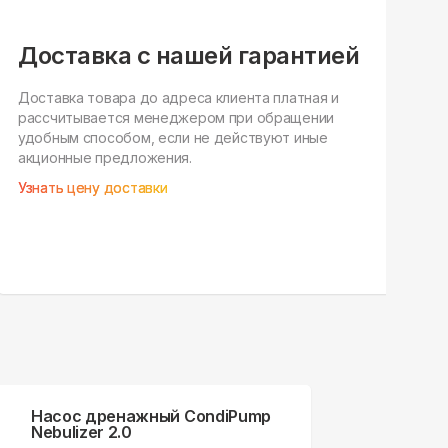
Доставка с нашей гарантией
По
дл
Доставка товара до адреса клиента платная и
рассчитывается менеджером при обращении
Наш
удобным способом, если не действуют иные
под
акционные предложения.
уста
Узнать цену доставки
Зак
Насос дренажный CondiPump
Nebulizer 2.0