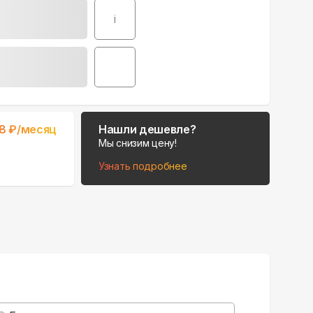
i
Поможем выбрать
8
₽/месяц
Нашли дешевле?
место для монтажа:
Мы снизим цену!
В Telegram
Узнать подробнее
В WhatsApp