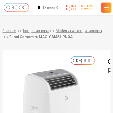
8 (343) 305-01-23
Екатеринбург
в наличии
в наличии
8 (800) 301-22-62
Главная
Кондиционеры
Мобильные кондиционеры
Funai Camomiru MAC-CM46HPN04