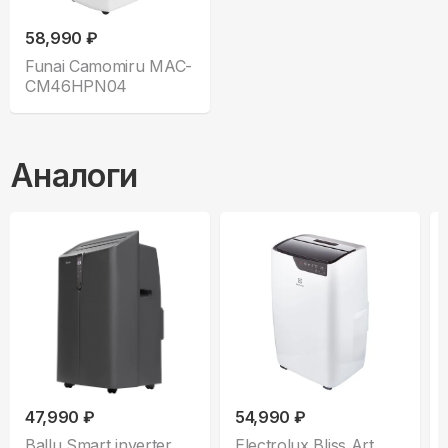
58,990 ₽
Funai Camomiru MAC-
CM46HPN04
Аналоги
47,990 ₽
54,990 ₽
Ballu Smart inverter
Electrolux Bliss Art