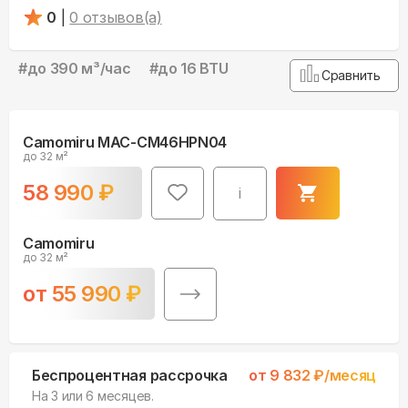
0
|
0
отзывов(а)
#
до 390 м³/чаc
#
до 16 BTU
Сравнить
Camomiru MAC-CM46HPN04
до 32 м²
58 990
₽
i
Camomiru
до 32 м²
от
55 990
₽
Беспроцентная рассрочка
от
9 832
₽/месяц
На 3 или 6 месяцев.