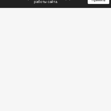
Принять
работы сайта.
8 (343) 305-01-23
8 (800) 301-22-62
WhatsApp: 8 (999) 833-22-62
info@aeros.su
Политика конфиденциальности
Честные обзоры на климатическую технику:
Наш ВК видео