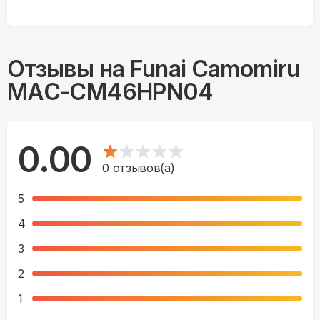
Отзывы на
Funai Camomiru
MAC-CM46HPN04
0.00
0
отзывов(а)
5
4
3
2
1