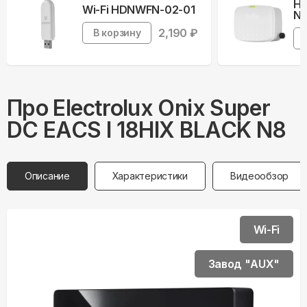
На
Wi-Fi HDNWFN-02-01
Ne
2,190
₽
В корзину
Про
Electrolux
Onix Super
DC EACS I 18HIX BLACK N8
Описание
Характеристики
Видеообзор
Wi-Fi
Завод "AUX"