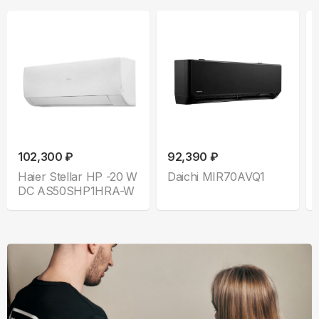
102,300 ₽
92,390 ₽
Haier Stellar HP -20 W
Daichi MIR70AVQ1
DC AS50SHP1HRA-W