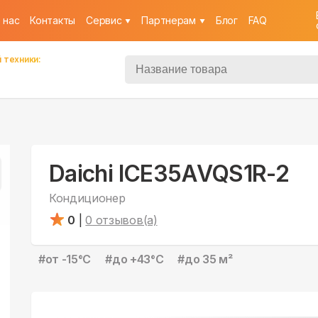
 нас
Контакты
Cервис
Партнерам
Блог
FAQ
 техники:
Daichi ICE35AVQS1R-2
Кондиционер
0
|
0
отзывов(а)
#
от -15°С
#
до +43°С
#
до 35 м²