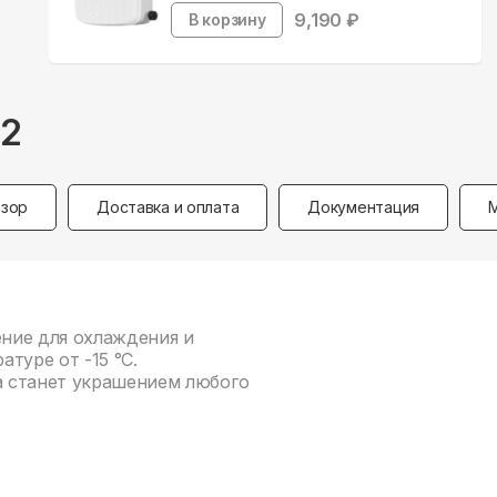
9,190
₽
В корзину
-2
зор
Доставка и оплата
Документация
ение для охлаждения и
туре от -15 °С.
 станет украшением любого