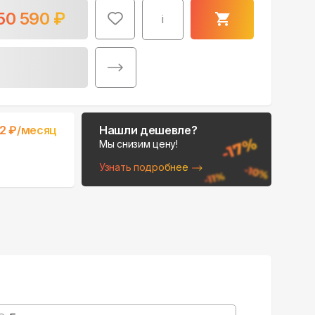
50 590
₽
i
Поможем выбрать
2
₽/месяц
Нашли дешевле?
место для монтажа:
Мы снизим цену!
В Telegram
Узнать подробнее
В WhatsApp