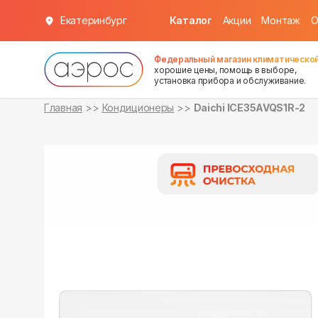
Екатеринбург
Каталог
Акции
Монтаж
О
в наличии
в наличии
Федеральный магазин климатической
хорошие цены, помощь в выборе,
установка прибора и обслуживание.
Главная
Кондиционеры
Daichi ICE35AVQS1R-2