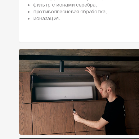
фильтр с ионами серебра,
противоплесневая обработка,
ионазация.