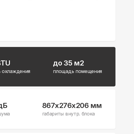
BTU
до 35 м2
 охлаждения
площадь помещения
дБ
867x276x206 мм
шума
габариты внутр. блока