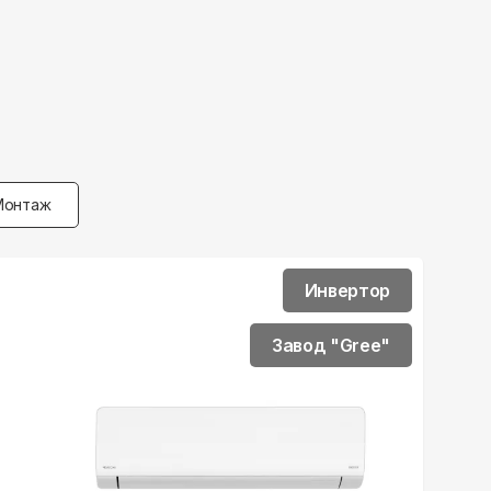
Монтаж
Инвертор
Завод "Gree"