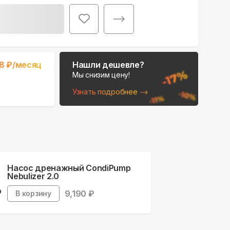
Поможем выбрать
8
₽/месяц
Нашли дешевле?
место для монтажа:
Мы снизим цену!
В Telegram
Узнать подробнее
В WhatsApp
Насос дренажный CondiPump
Nebulizer 2.0
9,190
₽
В корзину