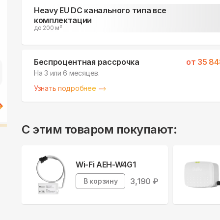
Heavy EU DC канального типа все
комплектации
до 200 м²
Беспроцентная рассрочка
от
35 84
На 3 или 6 месяцев.
Узнать подробнее
С этим товаром покупают:
Wi-Fi AEH-W4G1
3,190
₽
В корзину