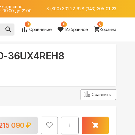
Ежедневно
8 (800) 301-22-62
8 (343) 305-01-23
c 09:00 до 21:00
0
0
0
Сравнение
Избранное
Корзина
UD-36UX4REH8
Сравнить
215 090
₽
i