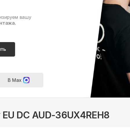
изируем вашу
нтажа.
ить
В Max
vy EU DC AUD-36UX4REH8