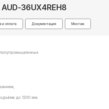
C AUD-36UX4REH8
а и оплата
Документация
Монтаж
х полупромышленных
ванием,
одъёма до 1200 мм.