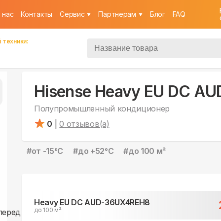
 нас
Контакты
Cервис
Партнерам
Блог
FAQ
 техники:
Hisense Heavy EU DC A
Полупромышленный кондиционер
0
|
0
отзывов(а)
#
от -15°С
#
до +52°С
#
до 100 м²
Heavy EU DC AUD-36UX4REH8
до 100 м²