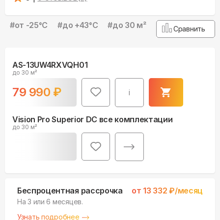
#
от -25°С
#
до +43°С
#
до 30 м²
Сравнить
AS-13UW4RXVQH01
до 30 м²
79 990
₽
i
Vision Pro Superior DC все комплектации
до 30 м²
Беспроцентная рассрочка
от
13 332
₽/месяц
На 3 или 6 месяцев.
Узнать подробнее