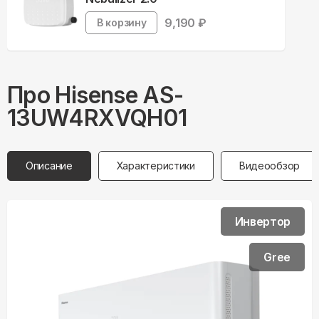
9,190
₽
В корзину
Про
Hisense
AS-
13UW4RXVQH01
Описание
Характеристики
Видеообзор
Инвертор
Gree