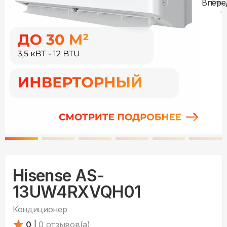
Hisense AS-
13UW4RXVQH01
Кондиционер
0
|
0
отзывов(а)