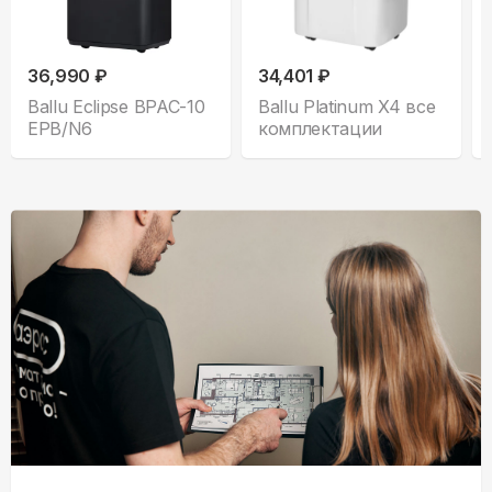
36,990 ₽
34,401 ₽
Ballu Eclipse BPAC-10
Ballu Platinum X4 все
EPB/N6
комплектации