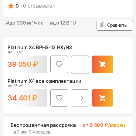
0
|
0
отзывов(а)
#
до 390 м³/чаc
#
до 12 BTU
Сравнить
Platinum X4 BPHS-12 HX/N3
до 30 м²
39 050
₽
i
Platinum X4 все комплектации
до 35 м²
34 401
₽
Беспроцентная рассрочка
от
6 508
₽/месяц
На 3 или 6 месяцев.