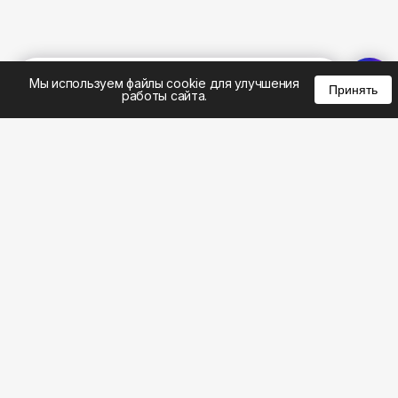
%
0
0
0
Мы используем файлы cookie для улучшения
Принять
работы сайта.
8 (343) 305-01-23
8 (800) 301-22-62
WhatsApp: 8 (999) 833-22-62
info@aeros.su
Политика конфиденциальности
Честные обзоры на климатическую технику: