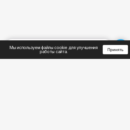
%
0
0
0
Мы используем файлы cookie для улучшения
Принять
работы сайта.
8 (343) 305-01-23
8 (800) 301-22-62
WhatsApp: 8 (999) 833-22-62
info@aeros.su
Политика конфиденциальности