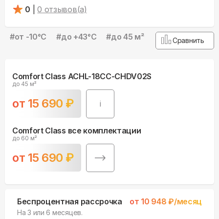
0
|
0
отзывов(а)
#
от -10°С
#
до +43°С
#
до 45 м²
Сравнить
Comfort Class ACHL-18CC-CHDV02S
до 45 м²
от
15 690
₽
i
Comfort Class все комплектации
до 60 м²
от
15 690
₽
Беспроцентная рассрочка
от
10 948
₽/месяц
На 3 или 6 месяцев.