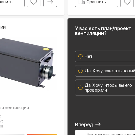
авнить
Сравнить
чии
У вас есть план/проект
вентиляции?
Нет
Да. Хочу заказать новы
Да. Хочу, чтобы вы его
проверили
ая вентиляция
x
TC
Вперед
ов
Чек-лист от эксперта в вен