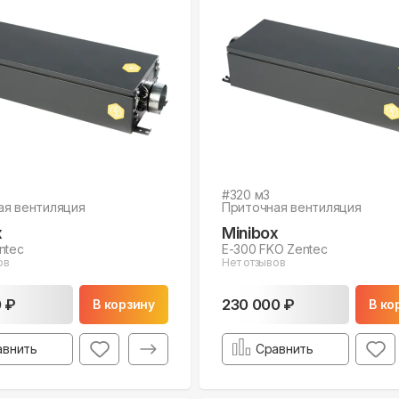
#
320
м3
ая вентиляция
Приточная вентиляция
x
Minibox
ntec
E-300 FKO Zentec
ов
Нет отзывов
0 ₽
230 000 ₽
В корзину
В ко
авнить
Сравнить