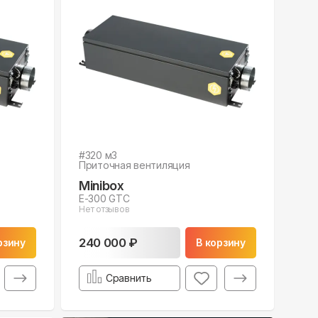
#
320
м3
Приточная вентиляция
Minibox
E-300 GTC
Нет отзывов
240 000 ₽
рзину
В корзину
Сравнить