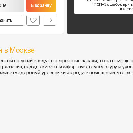
“ТОП-5 ошибок при 
0 ₽
В корзину
венти
авнить
я в
Москве
нный спертый воздух и неприятные запахи, то на помощь п
загрязнения, поддерживает комфортную температуру и уро
ерживать здоровый уровень кислорода в помещении, что ак