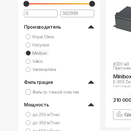
Производитель
Royal Clima
Horynize
Minibox
Vakio
#
320
м3
Приточн
Ventmachine
Minibo
Фильтрация
E-300 Ze
Нет отзыв
Фильтр тонкой очистки
210 00
Мощность
дo 250 м³/час
Ср
дo 350 м³/час
дo 550 м³/час