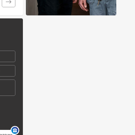
й
тиляции