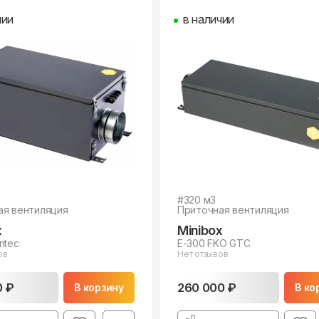
чии
в наличии
#
320
м3
ая вентиляция
Приточная вентиляция
x
Minibox
ntec
E-300 FKO GTC
ов
Нет отзывов
0 ₽
260 000 ₽
В корзину
В ко