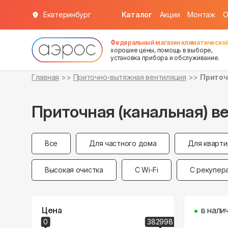
Екатеринбург
Каталог
Акции
Монтаж
О
Федеральный магазин климатической
хорошие цены, помощь в выборе,
установка прибора и обслуживание.
Главная
Приточно-вытяжная вентиляция
Приточ
Приточная (канальная) в
Все
Для частного дома
Для кварт
Высокая очистка
С Wi-Fi
С рекупер
Цена
в нали
0
382998