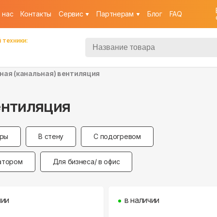
 нас
Контакты
Cервис
Партнерам
Блог
FAQ
 техники:
ная (канальная) вентиляция
ентиляция
иры
В стену
С подогревом
атором
Для бизнеса/ в офис
чии
в наличии