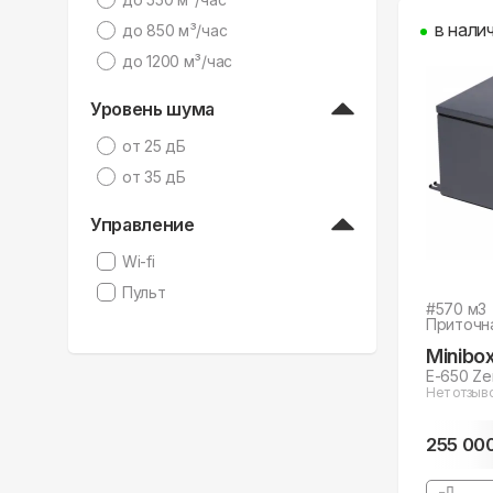
в нали
дo 850 м³/час
дo 1200 м³/час
Уровень шума
от 25 дБ
от 35 дБ
Управление
Wi-fi
Пульт
#
570
м3
Приточн
Minibo
E-650 Ze
Нет отзыв
255 00