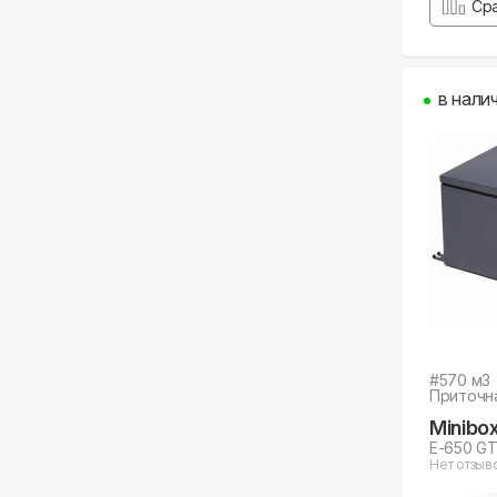
Ср
в нали
#
570
м3
Приточн
Minibo
E-650 G
Нет отзыв