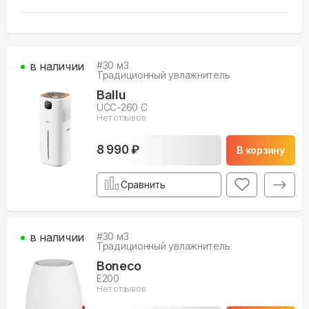
в наличии
#
30
м3
Традиционный увлажнитель
Ballu
UCC-260 C
Нет отзывов
8 990 ₽
В корзину
Сравнить
в наличии
#
30
м3
Традиционный увлажнитель
Boneco
E200
Нет отзывов