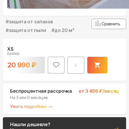
#
защита от запахов
Сравнить
#
защита от пыли
#
до 20 м²
XS
Бризер
20 990
₽
i
Беспроцентная рассрочка
от
3 498
₽/месяц
На 3 или 6 месяцев.
Узнать подробнее
Нашли дешевле?