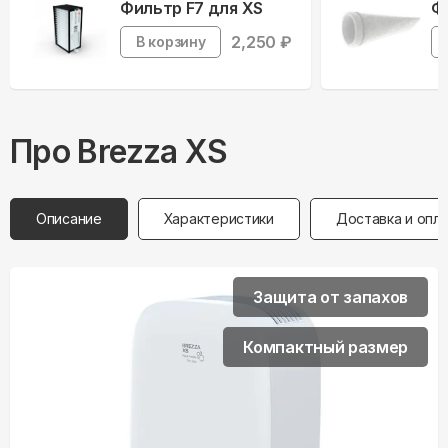
Фильтр F7 для XS
Ф
2,250
₽
В корзину
Про
Brezza
XS
Описание
Характеристики
Доставка и опл
Защита от запахов
Компактный размер