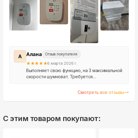
+
17
Алана
Отзыв покупателя
А
★
★
★
★
★
6 марта 2026 г.
Выполняет свою функцию, на 3 максимальной
скорости шумноват. Требуется
профессиональная установка, особенно в
откос окна. Поставили во все комнаты, когда
Смотреть все отзывы
не работает не дует. Бо...
С этим товаром покупают: