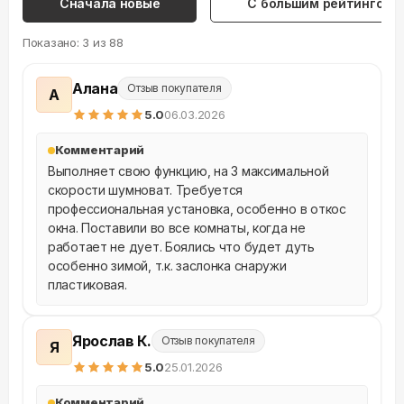
Сначала новые
С большим рейтингом
Показано:
3
из
88
Алана
Отзыв покупателя
А
5
.0
06.03.2026
Комментарий
Выполняет свою функцию, на 3 максимальной 
скорости шумноват. Требуется 
профессиональная установка, особенно в откос 
окна. Поставили во все комнаты, когда не 
работает не дует. Боялись что будет дуть 
особенно зимой, т.к. заслонка снаружи 
пластиковая.
Ярослав К.
Отзыв покупателя
Я
5
.0
25.01.2026
Комментарий